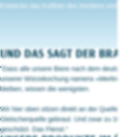
Entdecke das Kultbier des Nordens und waru
UND DAS SAGT DER BRAUME
"Dass alle unsere Biere nach dem deutschen R
unserer Würzekochung namens »Merlin«, so sc
bleiben, wissen die wenigsten.
Wir hier oben sitzen direkt an der Quelle. All
Gletscherquelle gebraut. Und zwar zu 100 % i
geschützt. Das Flenst."