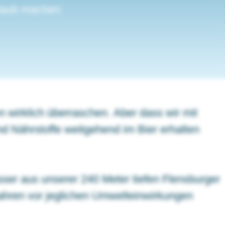
laub machen:
 wirklich überraschen. Aber dass wir mit
 Nährstoffe weitgehend im Bier erhalten
asser aus unserer 240 Meter tiefen Flensburger
Jahren vor jeglichen Umwelteinwirkungen