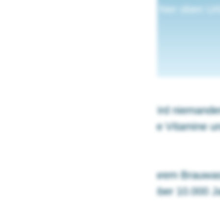
m einige Menschen nur deswegen hier oben Ur
Zum Produkt
ISTER:
einheitsgebot gebraut werden, wird niemanden
honend brauen können, dass alle Vitamine und
e unsere Biere werden mit kristallklarem Brauw
n Mineralwasserqualität und seit über 10.000 