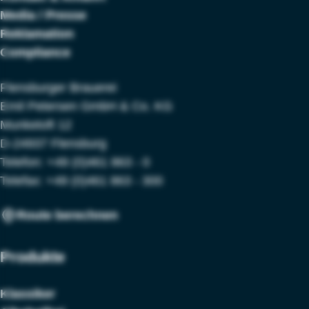
Media / Presse
Reklamation
Compliance
Flensburger Brauerei
Emil Petersen GmbH & Co. KG
Munketoft 12
D-24937 Flensburg
Telefon:
+49 (0)461 863 - 0
Telefax: +49 (0)461 863 - 300
Route berechnen
Produkte
Klassiker