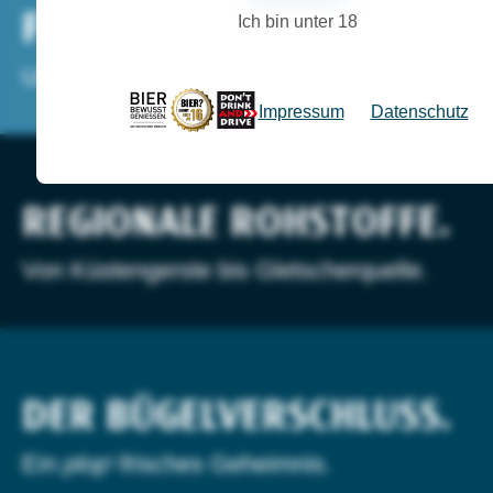
FLENS FINDER.
Ich bin unter 18
Unser Bier gibt's auch bei dir.
Impressum
Datenschutz
REGIONALE ROHSTOFFE.
Von Küstengerste bis Gletscherquelle.
DER BÜGELVERSCHLUSS.
Ein
plop'
-frisches Geheimnis.