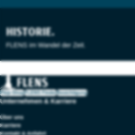
HISTORIE.
FLENS im Wandel der Zeit.
Plop-Shop
FLENS Finder
Besichtigung
Unternehmen & Karriere
Über uns
Karriere
Kontakt & Anfahrt